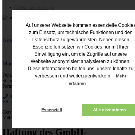
Mandanten-Login
Auf unserer Webseite kommen essenzielle Cookie
zum Einsatz, um technische Funktionen und den
Autor
Datenschutz zu gewährleisten. Neben diesen
Essenziellen setzen wir Cookies nur mit Ihrer
Einwilligung ein, um die Zugriffe auf unsere
Webseite anonymisiert analysieren zu können.
Mario Fuhs
Diese Informationen helfen uns, unsere Inhalte zu
Dipl.-Kfm. (FH)
verbessern und weiterzuentwickeln.
Mehr
Steuerberater
erfahren
Partner
0221 - 752113-0
mario.fuhs@fuhs-partner.de
Essenziell
Alle akzeptieren
Herr Fuhs berät schwerpunktmäßig in den Bereichen NPO und
Mittelstand.
Haftung des GmbH-