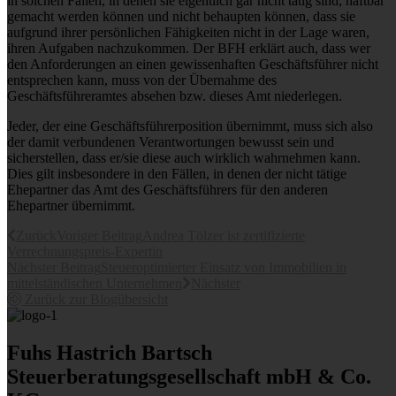
in solchen Fällen, in denen sie eigentlich gar nicht tätig sind, haftbar
gemacht werden können und nicht behaupten können, dass sie
aufgrund ihrer persönlichen Fähigkeiten nicht in der Lage waren,
ihren Aufgaben nachzukommen. Der BFH erklärt auch, dass wer
den Anforderungen an einen gewissenhaften Geschäftsführer nicht
entsprechen kann, muss von der Übernahme des
Geschäftsführeramtes absehen bzw. dieses Amt niederlegen.
Jeder, der eine Geschäftsführerposition übernimmt, muss sich also
der damit verbundenen Verantwortungen bewusst sein und
sicherstellen, dass er/sie diese auch wirklich wahrnehmen kann.
Dies gilt insbesondere in den Fällen, in denen der nicht tätige
Ehepartner das Amt des Geschäftsführers für den anderen
Ehepartner übernimmt.
Zurück
Voriger Beitrag
Andrea Tölzer ist zertifizierte
Verrechnungspreis-Expertin
Nächster Beitrag
Steueroptimierter Einsatz von Immobilien in
mittelständischen Unternehmen
Nächster
Zurück zur Blogübersicht
Fuhs Hastrich Bartsch
Steuerberatungs­­gesellschaft mbH & Co.