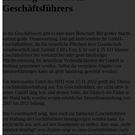
Geschäftsführers
In der Geschäftswelt gibt es eine klare Botschaft: Mit großer Macht
kommt große Verantwortung. Das gilt insbesondere für GmbH-
Geschäftsführer, die für steuerliche Pflichten ihrer Gesellschaft
verantwortlich sind. Gemäß § 69 i.V.m. § 34 und § 35 AO können
Geschäftsführer bei vorsätzlicher oder grob fahrlässiger
Pflichtverletzung für steuerliche Verbindlichkeiten der GmbH in
Haftung genommen werden. Selbst die verspätete Abgabe von
Steuererklärungen kann als grob fahrlässig gewertet werden!
Ein interessantes Urteil des BFH vom 15.11.2022 greift das Thema
Geschäftsführerhaftung auf. Ein Geschäftsführer, der nicht aktiv in
seiner GmbH tätig war, und dessen Sohn, der faktisch die Fäden in
der Hand hielt, wurden wegen erheblicher Steuerhinterziehung von
2007 bis 2011 belangt.
Das Gerichtsurteil zeigt, dass auch ein faktischer Geschäftsführer
zur Haftung als Geschäftsführer herangezogen werden kann. Es
reicht nicht aus, sich auf den Standpunkt zu stellen, dass man „nicht
wirklich beteiligt“ war. Zudem zeigt es, dass Geschäftsführer auch