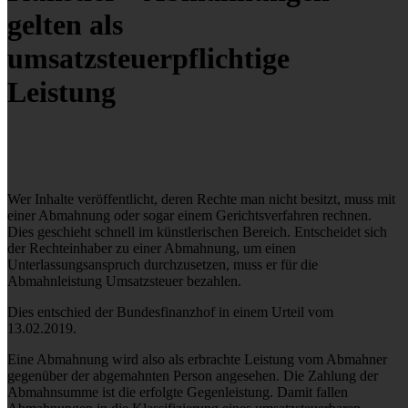
gelten als
umsatzsteuerpflichtige
Leistung
Wer Inhalte veröffentlicht, deren Rechte man nicht besitzt, muss mit
einer Abmahnung oder sogar einem Gerichtsverfahren rechnen.
Dies geschieht schnell im künstlerischen Bereich. Entscheidet sich
der Rechteinhaber zu einer Abmahnung, um einen
Unterlassungsanspruch durchzusetzen, muss er für die
Abmahnleistung Umsatzsteuer bezahlen.
Dies entschied der Bundesfinanzhof in einem Urteil vom
13.02.2019.
Eine Abmahnung wird also als erbrachte Leistung vom Abmahner
gegenüber der abgemahnten Person angesehen. Die Zahlung der
Abmahnsumme ist die erfolgte Gegenleistung. Damit fallen