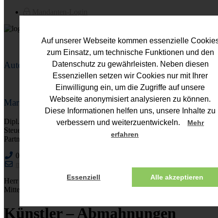
Mandanten-Login
Auf unserer Webseite kommen essenzielle Cookie
zum Einsatz, um technische Funktionen und den
Autor
Datenschutz zu gewährleisten. Neben diesen
Essenziellen setzen wir Cookies nur mit Ihrer
Einwilligung ein, um die Zugriffe auf unsere
Webseite anonymisiert analysieren zu können.
Mario Fuhs
Diese Informationen helfen uns, unsere Inhalte zu
Dipl.-Kfm. (FH)
verbessern und weiterzuentwickeln.
Mehr
Steuerberater
erfahren
Partner
0221 - 752113-0
mario.fuhs@fuhs-partner.de
Essenziell
Alle akzeptieren
Herr Fuhs berät schwerpunktmäßig in den Bereichen NPO und
Mittelstand.
Künstler – Abmahnungen