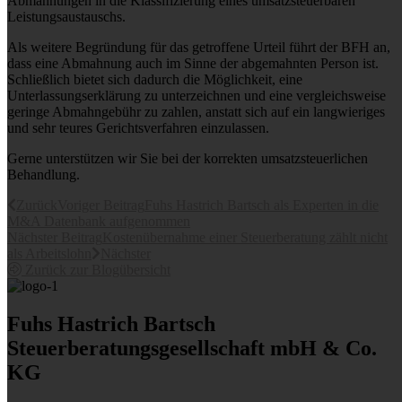
Abmahnungen in die Klassifizierung eines umsatzsteuerbaren
Leistungsaustauschs.
Als weitere Begründung für das getroffene Urteil führt der BFH an,
dass eine Abmahnung auch im Sinne der abgemahnten Person ist.
Schließlich bietet sich dadurch die Möglichkeit, eine
Unterlassungserklärung zu unterzeichnen und eine vergleichsweise
geringe Abmahngebühr zu zahlen, anstatt sich auf ein langwieriges
und sehr teures Gerichtsverfahren einzulassen.
Gerne unterstützen wir Sie bei der korrekten umsatzsteuerlichen
Behandlung.
Zurück
Voriger Beitrag
Fuhs Hastrich Bartsch als Experten in die
M&A Datenbank aufgenommen
Nächster Beitrag
Kostenübernahme einer Steuerberatung zählt nicht
als Arbeitslohn
Nächster
Zurück zur Blogübersicht
Fuhs Hastrich Bartsch
Steuerberatungs­­gesellschaft mbH & Co.
KG