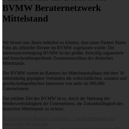
BVMW Beraternetzwerk
Mittelstand
Wir freuen uns, Ihnen mitteilen zu können, dass unser Partner Mario
Fuhs als offizieller Berater im BVMW zugelassen wurde. Die
Interessenvereinigung BVMW ist der größte, freiwillig organisierte
und branchenübergreifende Zusammenschluss des deutschen
Mittelstands.
Der BVMW vertritt im Rahmen der Mittelstandsallianz mit über 30
mittelständig geprägten Verbänden die wirtschaftlichen, sozialen und
gesellschaftspolitischen Interessen von mehr als 900.000
Unternehmern.
Das erklärte Ziel des BVMW ist es, durch die Stärkung der
Wettbewerbsfähigkeit der Unternehmen, die Zukunftsfähigkeit des
deutschen Mittelstands zu sichern.
Zurück
Voriger Beitrag
Coronavirus – Corona Hilfspaket und
Sofort-Hilfe für Start-ups
Nächster Beitrag
GmbHchef – Artikel Steuerliche Entlastungen