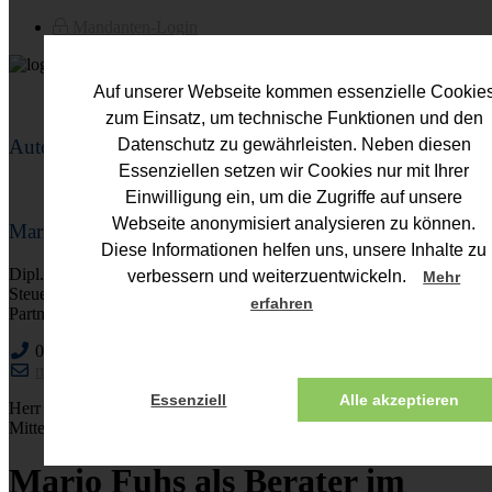
Mandanten-Login
Auf unserer Webseite kommen essenzielle Cookie
zum Einsatz, um technische Funktionen und den
Autor
Datenschutz zu gewährleisten. Neben diesen
Essenziellen setzen wir Cookies nur mit Ihrer
Einwilligung ein, um die Zugriffe auf unsere
Webseite anonymisiert analysieren zu können.
Mario Fuhs
Diese Informationen helfen uns, unsere Inhalte zu
Dipl.-Kfm. (FH)
verbessern und weiterzuentwickeln.
Mehr
Steuerberater
erfahren
Partner
0221 - 752113-0
mario.fuhs@fuhs-partner.de
Essenziell
Alle akzeptieren
Herr Fuhs berät schwerpunktmäßig in den Bereichen NPO und
Mittelstand.
Mario Fuhs als Berater im