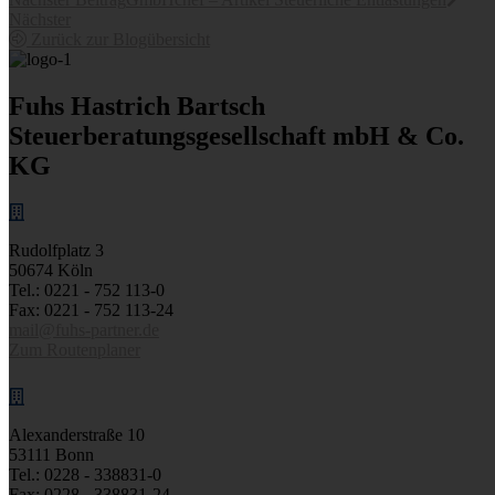
Nächster
Zurück zur Blogübersicht
Fuhs Hastrich Bartsch
Steuerberatungs­­gesellschaft mbH & Co.
KG
Rudolfplatz 3
50674 Köln
Tel.: 0221 - 752 113-0
Fax: 0221 - 752 113-24
mail@fuhs-partner.de
Zum Routenplaner
Alexanderstraße 10
53111 Bonn
Tel.: 0228 - 338831-0
Fax: 0228 - 338831-24