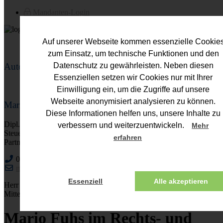
Mandanten-Login
Auf unserer Webseite kommen essenzielle Cookie
zum Einsatz, um technische Funktionen und den
Autor
Datenschutz zu gewährleisten. Neben diesen
Essenziellen setzen wir Cookies nur mit Ihrer
Einwilligung ein, um die Zugriffe auf unsere
Webseite anonymisiert analysieren zu können.
Mario Fuhs
Diese Informationen helfen uns, unsere Inhalte zu
Dipl.-Kfm. (FH)
verbessern und weiterzuentwickeln.
Mehr
Steuerberater
erfahren
Partner
0221 - 752113-0
mario.fuhs@fuhs-partner.de
Essenziell
Alle akzeptieren
Herr Fuhs berät schwerpunktmäßig in den Bereichen NPO und
Mittelstand.
Mario Fuhs im Rechts- und