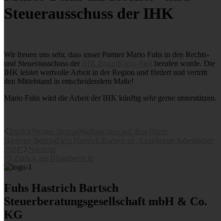
Steuerausschuss der IHK
Wir freuen uns sehr, dass unser Partner Mario Fuhs in den Rechts-
und Steuerausschuss der
IHK Bonn/Rhein-Sieg
berufen wurde. Die
IHK leistet wertvolle Arbeit in der Region und fördert und vertritt
den Mittelstand in entscheidendem Maße!
Mario Fuhs wird die Arbeit der IHK künftig sehr gerne unterstützen.
Zurück
Voriger Beitrag
Weihnachten auf dem Rhein
Nächster Beitrag
Fuhs Hastrich Bartsch ist „Exzellenter Arbeitgeber
2024“
Nächster
Zurück zur Blogübersicht
Fuhs Hastrich Bartsch
Steuerberatungs­­gesellschaft mbH & Co.
KG