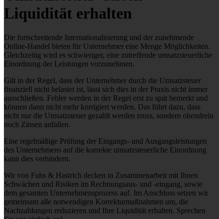
Liquidität erhalten
Die fortschreitende Internationalisierung und der zunehmende
Online-Handel bieten für Unternehmer eine Menge Möglichkeiten.
Gleichzeitig wird es schwieriger, eine zutreffende umsatzsteuerliche
Einordnung der Leistungen vorzunehmen.
Gilt in der Regel, dass der Unternehmer durch die Umsatzsteuer
finanziell nicht belastet ist, lässt sich dies in der Praxis nicht immer
ausschließen. Fehler werden in der Regel erst zu spät bemerkt und
können dann nicht mehr korrigiert werden. Das führt dazu, dass
nicht nur die Umsatzsteuer gezahlt werden muss, sondern obendrein
noch Zinsen anfallen.
Eine regelmäßige Prüfung der Eingangs- und Ausgangsleistungen
des Unternehmens auf die korrekte umsatzsteuerliche Einordnung
kann dies verhindern.
Wir von Fuhs & Hastrich decken in Zusammenarbeit mit Ihnen
Schwächen und Risiken im Rechnungsaus- und -eingang, sowie
dem gesamten Unternehmensprozess auf. Im Anschluss setzen wir
gemeinsam alle notwendigen Korrekturmaßnahmen um, die
Nachzahlungen reduzieren und Ihre Liquidität erhalten. Sprechen