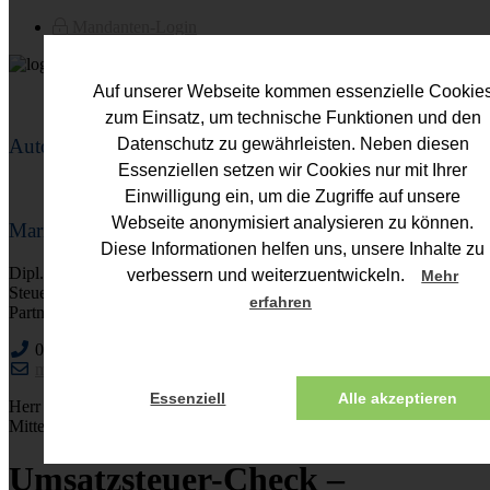
Mandanten-Login
Auf unserer Webseite kommen essenzielle Cookie
zum Einsatz, um technische Funktionen und den
Autor
Datenschutz zu gewährleisten. Neben diesen
Essenziellen setzen wir Cookies nur mit Ihrer
Einwilligung ein, um die Zugriffe auf unsere
Webseite anonymisiert analysieren zu können.
Mario Fuhs
Diese Informationen helfen uns, unsere Inhalte zu
Dipl.-Kfm. (FH)
verbessern und weiterzuentwickeln.
Mehr
Steuerberater
erfahren
Partner
0221 - 752113-0
mario.fuhs@fuhs-partner.de
Essenziell
Alle akzeptieren
Herr Fuhs berät schwerpunktmäßig in den Bereichen NPO und
Mittelstand.
Umsatzsteuer-Check –