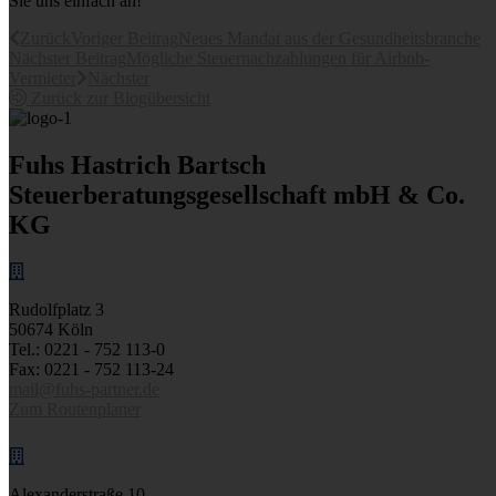
Sie uns einfach an!
Zurück
Voriger Beitrag
Neues Mandat aus der Gesundheitsbranche
Nächster Beitrag
Mögliche Steuernachzahlungen für Airbnb-
Vermieter
Nächster
Zurück zur Blogübersicht
Fuhs Hastrich Bartsch
Steuerberatungs­­gesellschaft mbH & Co.
KG
Rudolfplatz 3
50674 Köln
Tel.: 0221 - 752 113-0
Fax: 0221 - 752 113-24
mail@fuhs-partner.de
Zum Routenplaner
Alexanderstraße 10